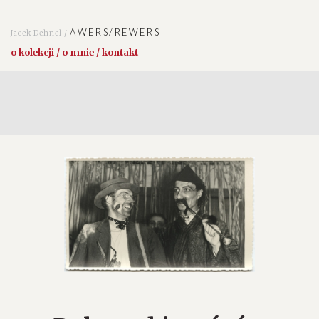
AWERS/REWERS
Jacek Dehnel /
o kolekcji / o mnie / kontakt