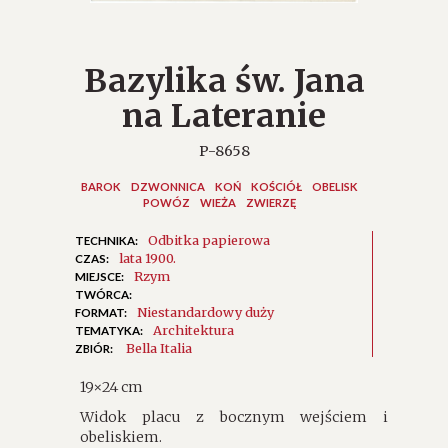
Bazylika św. Jana
na Lateranie
P-8658
BAROK
DZWONNICA
KOŃ
KOŚCIÓŁ
OBELISK
POWÓZ
WIEŻA
ZWIERZĘ
Odbitka papierowa
TECHNIKA:
lata 1900.
CZAS:
Rzym
MIEJSCE:
TWÓRCA:
Niestandardowy duży
FORMAT:
Architektura
TEMATYKA:
Bella Italia
ZBIÓR:
19×24 cm
Widok placu z bocznym wejściem i
obeliskiem.