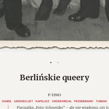
Berlińskie queery
P-11983
DIABEŁ
GENDER/LGBT
KAPELUSZ
ORDER/MEDAL
PRZEBIERANKI
TURBAN
Pieczątka „Foto-Schneider” – ale nie wiadomo, czy t