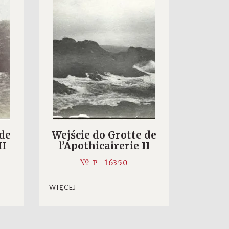
 de
Wejście do Grotte de
II
l’Apothicairerie II
№ P -16350
WIĘCEJ