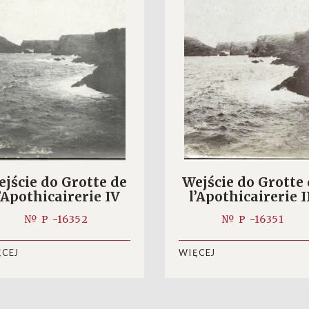
jście do Grotte de
Wejście do Grotte
’Apothicairerie IV
l’Apothicairerie I
№ P -16352
№ P -16351
ĘCEJ
WIĘCEJ