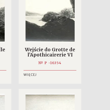
Île
Wejście do Grotte de
l’Apothicairerie VI
№ P -16354
WIĘCEJ