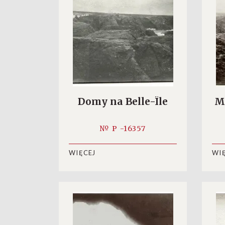
Domy na Belle-Île
Mo
№ P -16357
WIĘCEJ
WI