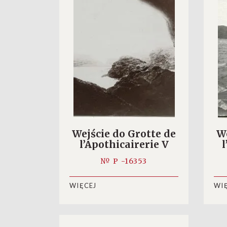
Wejście do Grotte de
We
l’Apothicairerie V
l
№ P -16353
WIĘCEJ
WI