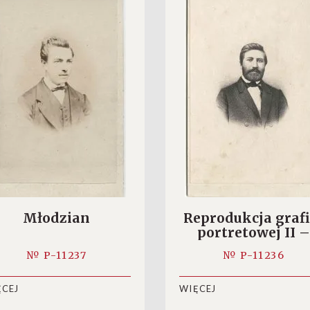
Młodzian
Reprodukcja grafi
portretowej II –
Anton Nielsen
№ P-11237
№ P-11236
ĘCEJ
WIĘCEJ