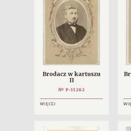
Brodacz w kartuszu
Br
II
№ P-11282
WIĘCEJ
WI