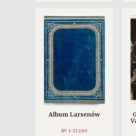
Album Larsenów
G
V
№ I-11200