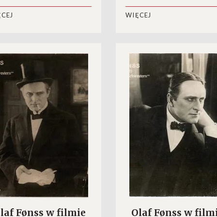
Clown” (1917)
ĘCEJ
WIĘCEJ
laf Fønss w filmie
Olaf Fønss w film