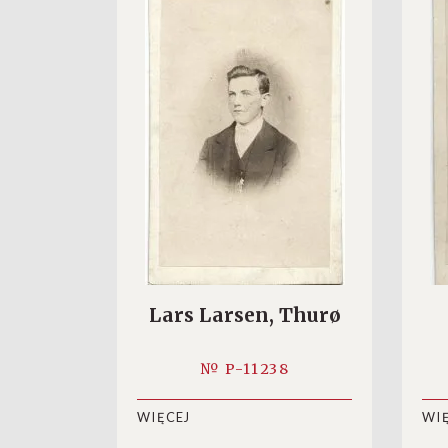
Lars Larsen, Thurø
№ P-11238
WIĘCEJ
WI