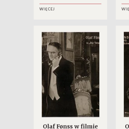
WIĘCEJ
WI
Olaf Fønss w filmie
O