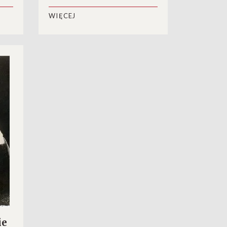
Seuche”/”Laengen”
(1918)
WIĘCEJ
ie