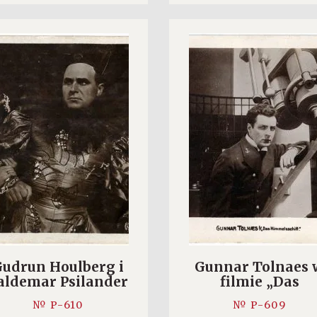
udrun Houlberg i
Gunnar Tolnaes 
aldemar Psilander
filmie „Das
w filmie
Himmelschiff”/”H
№ P-610
№ P-609
„Klovnen”/”The
Trip to Mars” (191