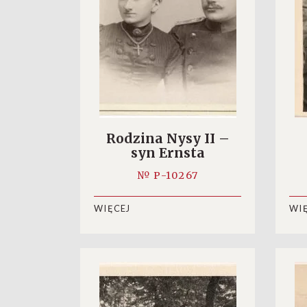
Rodzina Nysy II –
syn Ernsta
Goldmanna z żoną
№ P-10267
(?)
WIĘCEJ
WI