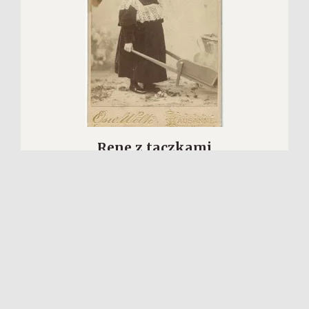
Rene z taczkami
№ P-7346
WIĘCEJ