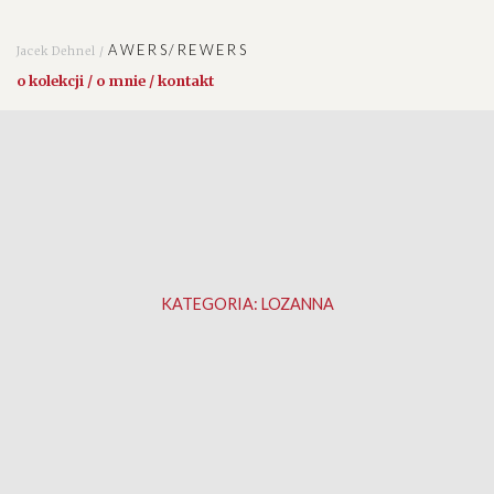
AWERS/REWERS
Jacek Dehnel /
o kolekcji / o mnie / kontakt
KATEGORIA:
LOZANNA