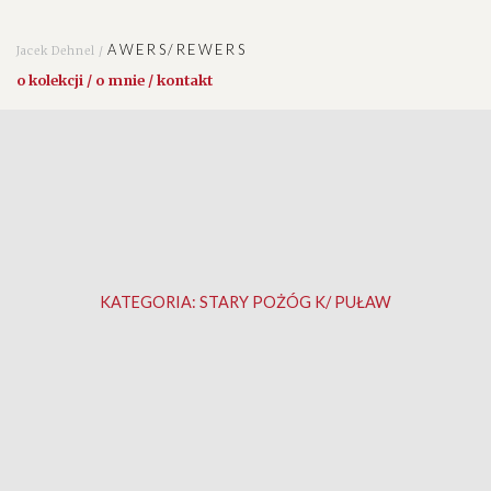
AWERS/REWERS
Jacek Dehnel /
o kolekcji / o mnie / kontakt
KATEGORIA:
STARY POŻÓG K/ PUŁAW