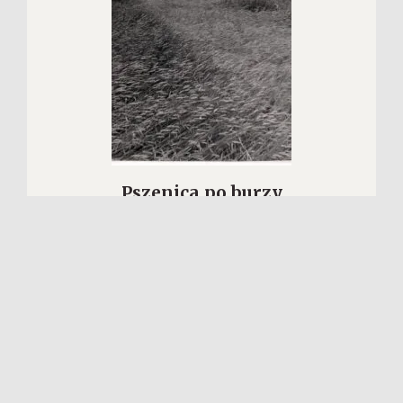
Pszenica po burzy
№ P-1737
WIĘCEJ