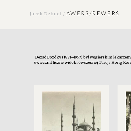
AWERS/REWERS
Jacek Dehnel /
Dezső Bozóky (1871–1957) był węgierskim lekarzem,
uwiecznił liczne widoki ówczesnej Turcji, Hong Kong