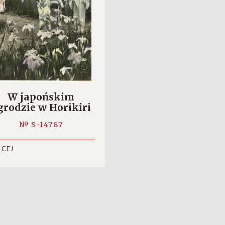
W japońskim
grodzie w Horikiri
№ S-14787
ĘCEJ