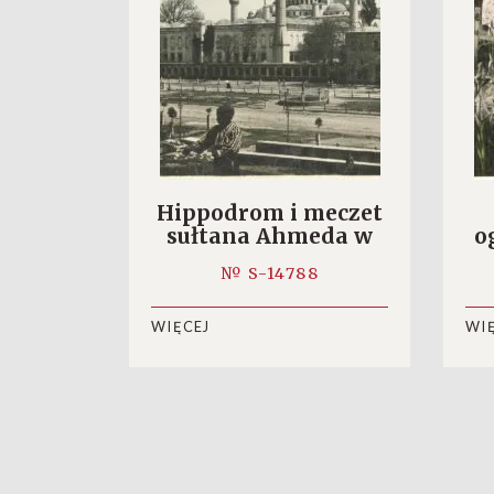
Hippodrom i meczet
sułtana Ahmeda w
o
Stambule
№ S-14788
WIĘCEJ
WI