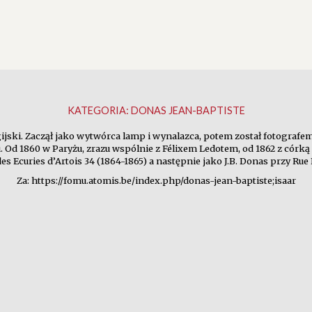
KATEGORIA:
DONAS JEAN-BAPTISTE
elgijski. Zaczął jako wytwórca lamp i wynalazca, potem został fotog
. Od 1860 w Paryżu, zrazu wspólnie z Félixem Ledotem, od 1862 z córką 
es Ecuries d’Artois 34 (1864-1865) a następnie jako J.B. Donas przy Rue 
Za: https://fomu.atomis.be/index.php/donas-jean-baptiste;isaar