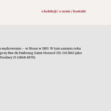
o kolekcji / o mnie / kontakt
rafem wędrownym – w Mons w 1853. W tym samym roku
przy Rue du Faubourg Saint-Honoré 155. Od 1863 jako
Fondary 15 (1868-1870).