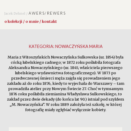
AWERS/REWERS
Jacek Dehnel /
o kolekcji / o mnie / kontakt
KATEGORIA:
NOWACZYŃSKA MARIA
Maria z Witoszyńskich Nowaczyńska Sulkowska (ur. 1854) była
córką lubelskiego radnego; w 1872 roku poślubiła fotografa
Aleksandra Nowaczyńskiego (ur. 1845, właściciela pierwszego
lubelskiego wydawnictwa fotograficznego). W 1873 po
przedwczesnej śmierci męża zajęła się prowadzeniem jego
zakładu aż do roku 1876, kiedy to wyjechała do Warszawy – tam
prowadziła atelier przy Nowym Świecie 27. Choć w tymsamym
1876 roku poślubiła ziemianina Władysława Sulkowskiego, to
zakład przez dwie dekady (do końca lat 90.) istniał pod szyldem
„M. Nowaczyńska”. W roku 1889 założyła też szkołę, w której
fotografię miały zgłębiać wyłącznie kobiety.