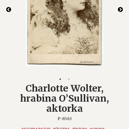
Charlotte Wolter,
hrabina O’Sullivan,
aktorka
P-8563
AKTORKA/AKTOR
BIŻUTERIA
FRYZURA
KORONA