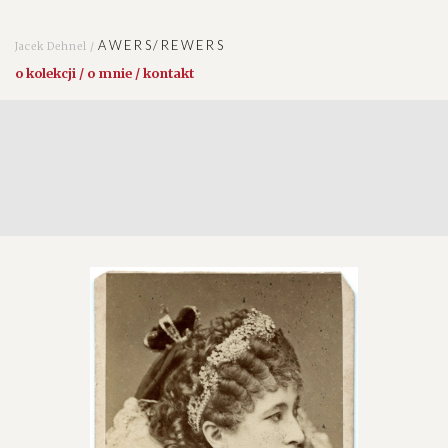
AWERS/REWERS
Jacek Dehnel /
o kolekcji / o mnie / kontakt