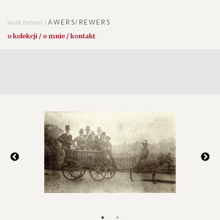
AWERS/REWERS
Jacek Dehnel /
o kolekcji / o mnie / kontakt