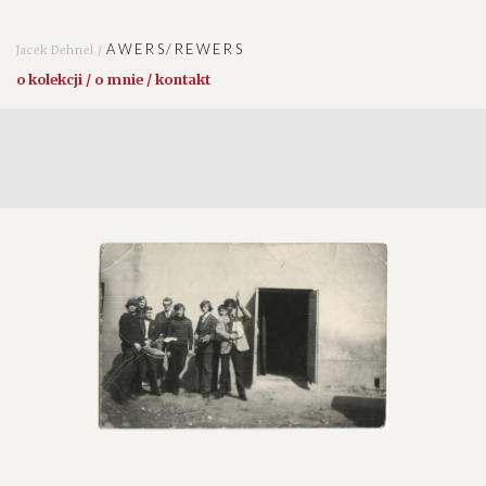
AWERS/REWERS
Jacek Dehnel /
o kolekcji / o mnie / kontakt