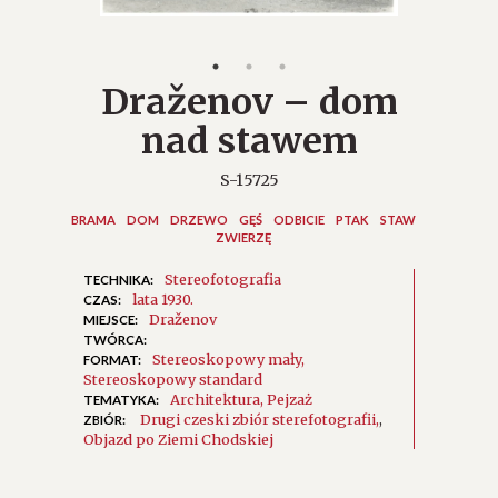
Draženov – dom
nad stawem
S-15725
BRAMA
DOM
DRZEWO
GĘŚ
ODBICIE
PTAK
STAW
ZWIERZĘ
Stereofotografia
TECHNIKA:
lata 1930.
CZAS:
Draženov
MIEJSCE:
TWÓRCA:
Stereoskopowy mały
FORMAT:
Stereoskopowy standard
Architektura
Pejzaż
TEMATYKA:
Drugi czeski zbiór sterefotografii
,
ZBIÓR:
Objazd po Ziemi Chodskiej