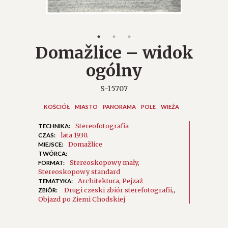
Domažlice – widok
ogólny
S-15707
KOŚCIÓŁ
MIASTO
PANORAMA
POLE
WIEŻA
Stereofotografia
TECHNIKA:
lata 1930.
CZAS:
Domažlice
MIEJSCE:
TWÓRCA:
Stereoskopowy mały
FORMAT:
Stereoskopowy standard
Architektura
Pejzaż
TEMATYKA:
Drugi czeski zbiór sterefotografii
,
ZBIÓR:
Objazd po Ziemi Chodskiej