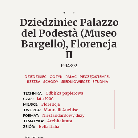
Dziedziniec Palazzo
del Podestà (Museo
Bargello), Florencja
II
P-14392
DZIEDZINIEC
GOTYK
PAŁAC
PIECZĘĆ/STEMPEL
RZEŹBA
SCHODY
ŚREDNIOWIECZE
STUDNIA
Odbitka papierowa
TECHNIKA:
lata 1900.
CZAS:
Florencja
MIEJSCE:
Mannelli Anchise
TWÓRCA:
Niestandardowy duży
FORMAT:
Architektura
TEMATYKA:
Bella Italia
ZBIÓR: