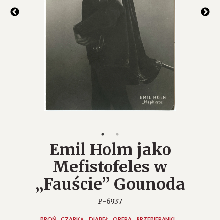
Emil Holm jako
Mefistofeles w
„Fauście” Gounoda
P-6937
BROŃ
CZAPKA
DIABEŁ
OPERA
PRZEBIERANKI