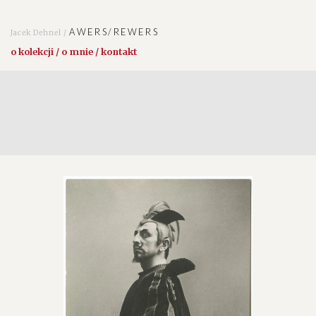
AWERS/REWERS
Jacek Dehnel /
o kolekcji / o mnie / kontakt