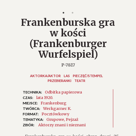
Frankenburska gra
w kości
(Frankenburger
Wurfelspiel)
P-7817
AKTORKA/AKTOR
LAS
PIECZĘĆ/STEMPEL
PRZEBIERANKI
TEATR
Odbitka papierowa
TECHNIKA:
lata 1920.
CZAS:
Frankenburg
MIEJSCE:
Werkgarner K.
TWÓRCA:
Pocztówkowy
FORMAT:
Grupowe
Pejzaż
TEMATYKA:
Aktorzy znani i nieznani
ZBIÓR: