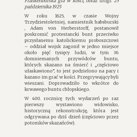
Frankenburska gra w kości, obraz drugi. 25
października 1925
W roku 1625, w czasie Wojny
Trzydziestoletniej, namiestnik habsburski
, Adam von Herberstorff, postanowił
poskromić protestancki bunt przeciwko
przysłanemu katolickiemu proboszczowi
– oddział wojsk zagonił w jedno miejsce
około pięć tysięcy ludzi, w tym 36
domniemanych przywódców buntu,
których skazano na śmierć i „częściowo
ułaskawiono”, to jest podzielono na pary i
kazano im grać w kości. Przegrywający byli
wieszani. Doprowadziło to wkrótce do
krwawego buntu chłopskiego.
W 400. rocznicę tych wydarzeń po raz
pierwszy wystawiono widowisko,
historyczną rekonstrukcję, która jest
odgrywana po dziś dzień (częściowo przez
potomków skazańców).