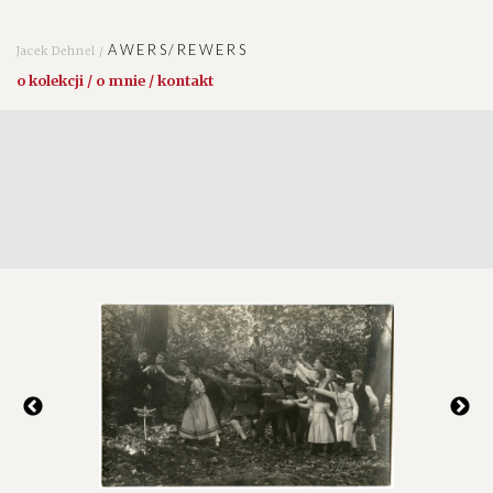
AWERS/REWERS
Jacek Dehnel /
o kolekcji / o mnie / kontakt