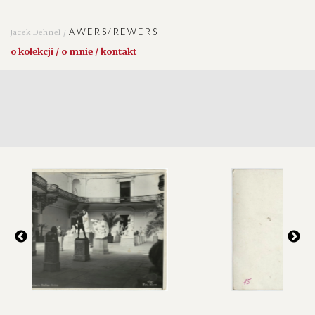
AWERS/REWERS
Jacek Dehnel /
o kolekcji / o mnie / kontakt