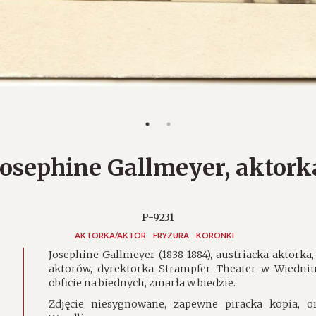
Josephine Gallmeyer, aktork
P-9231
AKTORKA/AKTOR
FRYZURA
KORONKI
Josephine Gallmeyer (1838-1884), austriacka aktork
aktorów, dyrektorka Strampfer Theater w Wiedniu
obficie na biednych, zmarła w biedzie.
Zdjęcie niesygnowane, zapewne piracka kopia, 