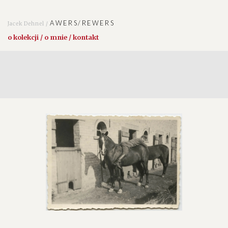
AWERS/REWERS
Jacek Dehnel /
o kolekcji / o mnie / kontakt