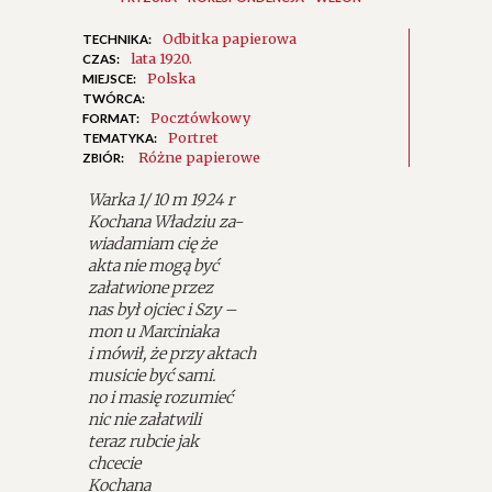
Odbitka papierowa
TECHNIKA:
lata 1920.
CZAS:
Polska
MIEJSCE:
TWÓRCA:
Pocztówkowy
FORMAT:
Portret
TEMATYKA:
Różne papierowe
ZBIÓR:
Warka 1/ 10 m 1924 r
Kochana Władziu za-
wiadamiam cię że
akta nie mogą być
załatwione przez
nas był ojciec i Szy –
mon u Marciniaka
i mówił, że przy aktach
musicie być sami.
no i masię rozumieć
nic nie załatwili
teraz rubcie jak
chcecie
Kochana