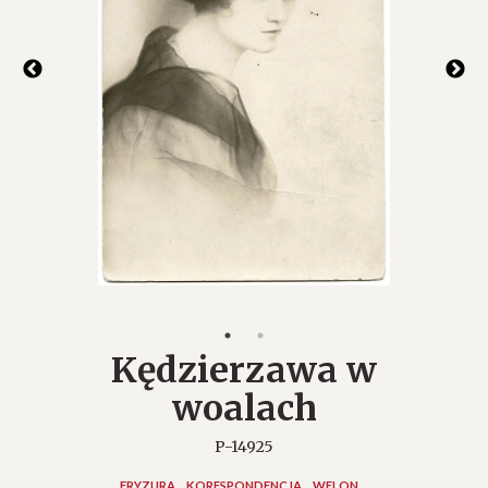
Kędzierzawa w
woalach
P-14925
FRYZURA
KORESPONDENCJA
WELON