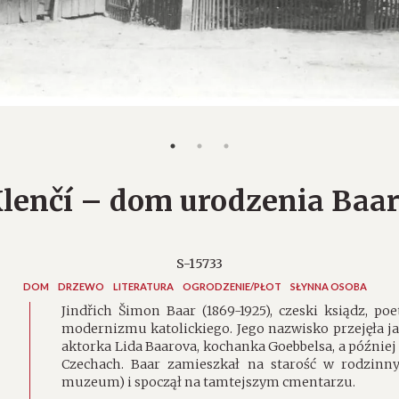
lenčí – dom urodzenia Baa
S-15733
DOM
DRZEWO
LITERATURA
OGRODZENIE/PŁOT
SŁYNNA OSOBA
Jindřich Šimon Baar (1869-1925), czeski ksiądz, poe
modernizmu katolickiego. Jego nazwisko przejęła 
aktorka Lida Baarova, kochanka Goebbelsa, a późni
Czechach. Baar zamieszkał na starość w rodzinny
muzeum) i spoczął na tamtejszym cmentarzu.