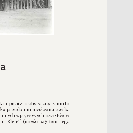
ra
ta i pisarz realistyczny z nurtu
jako pseudonim niesławna czeska
ej innych wpływowych nazistów w
m Klenčí (mieści się tam jego