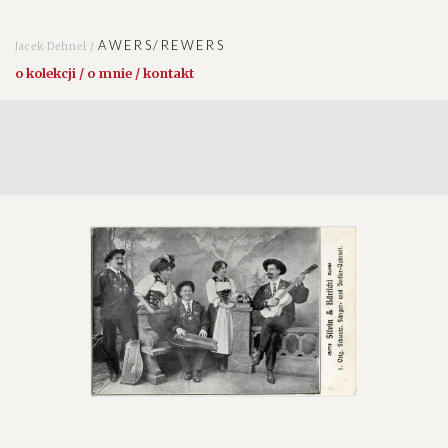
AWERS/REWERS
Jacek Dehnel /
o kolekcji / o mnie / kontakt