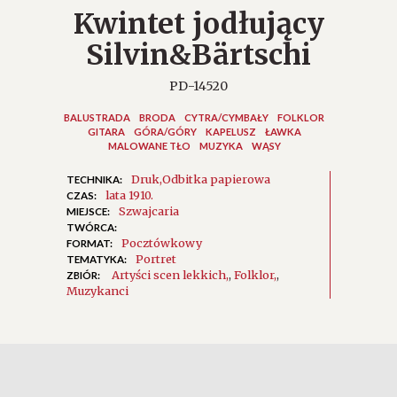
Kwintet jodłujący
Silvin&Bärtschi
PD-14520
BALUSTRADA
BRODA
CYTRA/CYMBAŁY
FOLKLOR
GITARA
GÓRA/GÓRY
KAPELUSZ
ŁAWKA
MALOWANE TŁO
MUZYKA
WĄSY
Druk
Odbitka papierowa
TECHNIKA:
lata 1910.
CZAS:
Szwajcaria
MIEJSCE:
TWÓRCA:
Pocztówkowy
FORMAT:
Portret
TEMATYKA:
Artyści scen lekkich
,
Folklor
,
ZBIÓR:
Muzykanci