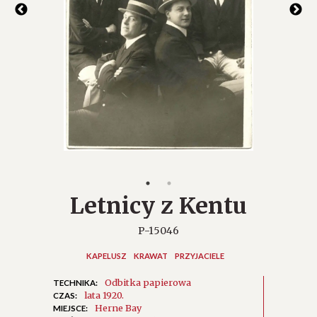
Letnicy z Kentu
P-15046
KAPELUSZ
KRAWAT
PRZYJACIELE
Odbitka papierowa
TECHNIKA:
lata 1920.
CZAS:
Herne Bay
MIEJSCE: