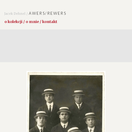
AWERS/REWERS
Jacek Dehnel /
o kolekcji / o mnie / kontakt