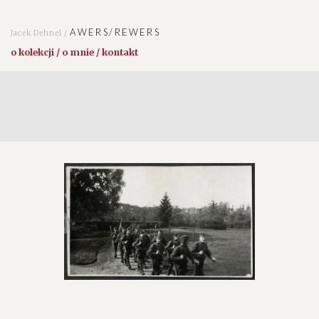
AWERS/REWERS
Jacek Dehnel /
o kolekcji / o mnie / kontakt