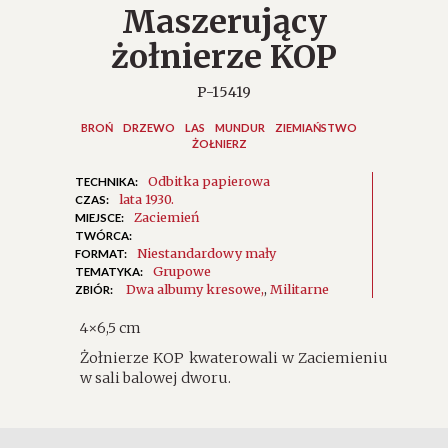
Maszerujący
żołnierze KOP
P-15419
BROŃ
DRZEWO
LAS
MUNDUR
ZIEMIAŃSTWO
ŻOŁNIERZ
Odbitka papierowa
TECHNIKA:
lata 1930.
CZAS:
Zaciemień
MIEJSCE:
TWÓRCA:
Niestandardowy mały
FORMAT:
Grupowe
TEMATYKA:
Dwa albumy kresowe
,
Militarne
ZBIÓR:
4×6,5 cm
Żołnierze KOP kwaterowali w Zaciemieniu
w sali balowej dworu.