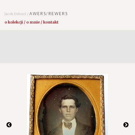
AWERS/REWERS
Jacek Dehnel /
o kolekcji / o mnie / kontakt