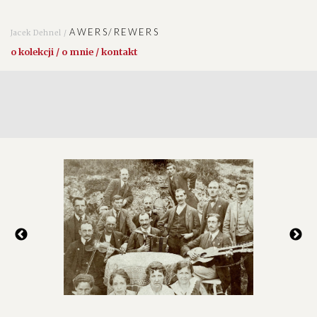
AWERS/REWERS
Jacek Dehnel /
o kolekcji / o mnie / kontakt