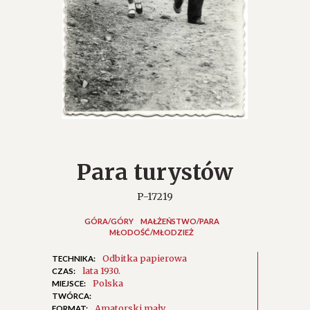
Para turystów
P-17219
GÓRA/GÓRY
MAŁŻEŃSTWO/PARA
MŁODOŚĆ/MŁODZIEŻ
Odbitka papierowa
TECHNIKA:
lata 1930.
CZAS:
Polska
MIEJSCE:
TWÓRCA:
Amatorski mały
FORMAT: