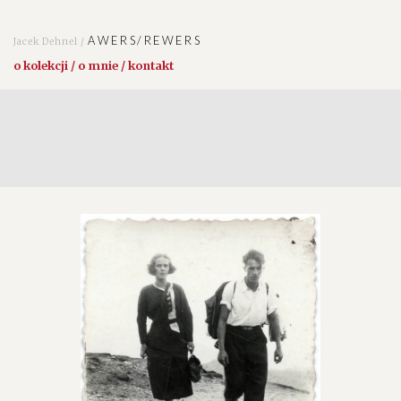
AWERS/REWERS
Jacek Dehnel /
o kolekcji / o mnie / kontakt