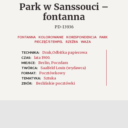
Park w Sanssouci –
fontanna
PD-13936
FONTANNA
KOLOROWANIE
KORESPONDENCJA
PARK
PIECZĘĆ/STEMPEL
RZEŹBA
WAZA
Druk
Odbitka papierowa
TECHNIKA:
lata 1900.
CZAS:
Berlin
Poczdam
MIEJSCE:
Saalfeld Louis (wydawca)
TWÓRCA:
Pocztówkowy
FORMAT:
Sztuka
TEMATYKA:
Berlińskie pocztówki
ZBIÓR: