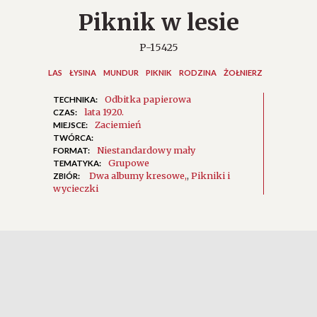
Piknik w lesie
P-15425
LAS
ŁYSINA
MUNDUR
PIKNIK
RODZINA
ŻOŁNIERZ
Odbitka papierowa
TECHNIKA:
lata 1920.
CZAS:
Zaciemień
MIEJSCE:
TWÓRCA:
Niestandardowy mały
FORMAT:
Grupowe
TEMATYKA:
Dwa albumy kresowe
,
Pikniki i
ZBIÓR:
wycieczki