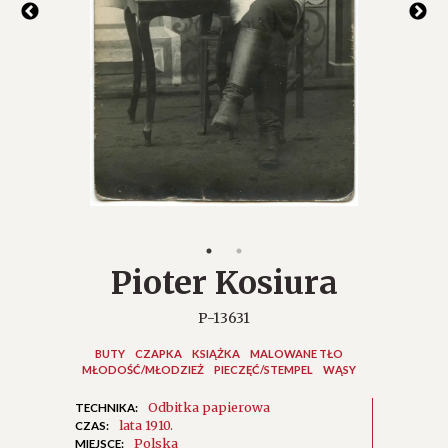
Pioter Kosiura
P-13631
BUTY
CZAPKA
KSIĄŻKA
MALOWANE TŁO
MŁODOŚĆ/MŁODZIEŻ
PIECZĘĆ/STEMPEL
WĄSY
Odbitka papierowa
TECHNIKA:
lata 1910.
CZAS:
Polska
MIEJSCE: