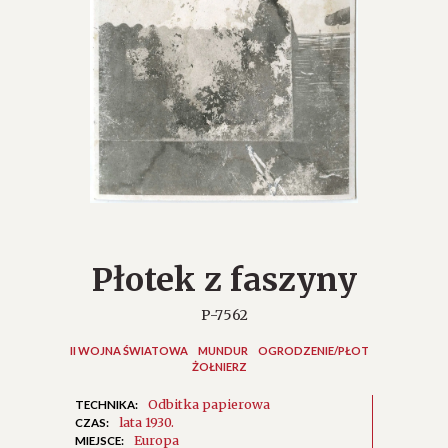
Płotek z faszyny
P-7562
II WOJNA ŚWIATOWA
MUNDUR
OGRODZENIE/PŁOT
ŻOŁNIERZ
Odbitka papierowa
TECHNIKA:
lata 1930.
CZAS:
Europa
MIEJSCE: