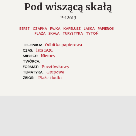
Pod wiszącą skałą
P-12619
BERET
CZAPKA
FAJKA
KAPELUSZ
LASKA
PAPIEROS
PLAŻA
SKAŁA
TURYSTYKA
TYTOŃ
Odbitka papierowa
TECHNIKA:
lata 1920.
CZAS:
Niemcy
MIEJSCE:
TWÓRCA:
Pocztówkowy
FORMAT:
Grupowe
TEMATYKA:
Plaże i łódki
ZBIÓR: