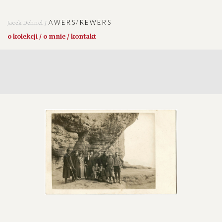
AWERS/REWERS
Jacek Dehnel /
o kolekcji / o mnie / kontakt