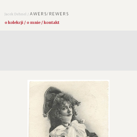
AWERS/REWERS
Jacek Dehnel /
o kolekcji / o mnie / kontakt