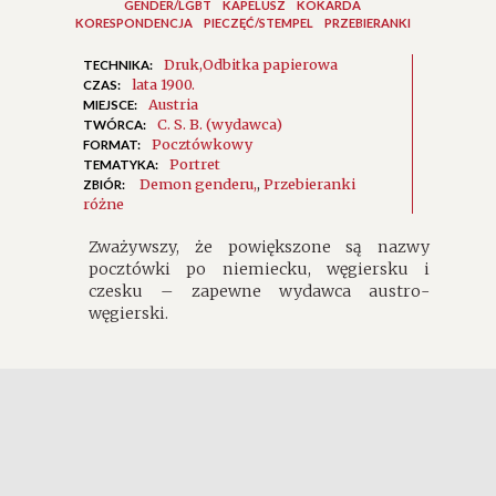
GENDER/LGBT
KAPELUSZ
KOKARDA
KORESPONDENCJA
PIECZĘĆ/STEMPEL
PRZEBIERANKI
Druk
Odbitka papierowa
TECHNIKA:
lata 1900.
CZAS:
Austria
MIEJSCE:
C. S. B. (wydawca)
TWÓRCA:
Pocztówkowy
FORMAT:
Portret
TEMATYKA:
Demon genderu
,
Przebieranki
ZBIÓR:
różne
Zważywszy, że powiększone są nazwy
pocztówki po niemiecku, węgiersku i
czesku – zapewne wydawca austro-
węgierski.