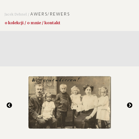
AWERS/REWERS
Jacek Dehnel /
o kolekcji / o mnie / kontakt