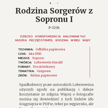
Rodzina Sorgerów z
Sopronu I
P-7276
DZIECKO
KORESPONDENCJA
MALOWANE TŁO
MUSZKA
PIECZĘĆ/STEMPEL
RODZINA
W BIELI
WĄSY
Odbitka papierowa
TECHNIKA:
lata 1910.
CZAS:
Sopron
MIEJSCE:
Lobenwein Harald
TWÓRCA:
Pocztówkowy
FORMAT:
Grupowe
TEMATYKA:
Różne papierowe
ZBIÓR:
Spadkobiercy praw autorskich Lobenweina
użyczyli zgody na publikację i dalsze
korzystanie ze zdjęcia. Więcej o fotografie
można się dowiedzieć z tych linków (do
ściągnięcia w PDFie, tekst po węgiersku, ale