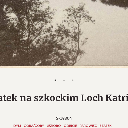
atek na szkockim Loch Katr
S-14804
DYM
GÓRA/GÓRY
JEZIORO
ODBICIE
PAROWIEC
STATEK