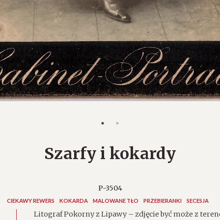
Szarfy i kokardy
P-3504
CIEKAWY REWERS
KOKARDA
MALOWANE TŁO
PRZEBIERANKI
SECESJA
Litograf Pokorny z Lipawy – zdjęcie być może z teren