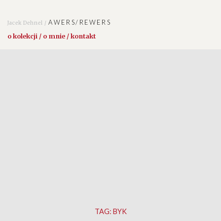
AWERS/REWERS
Jacek Dehnel /
o kolekcji / o mnie / kontakt
TAG:
BYK