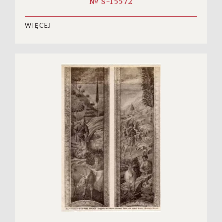
№ S-15572
WIĘCEJ