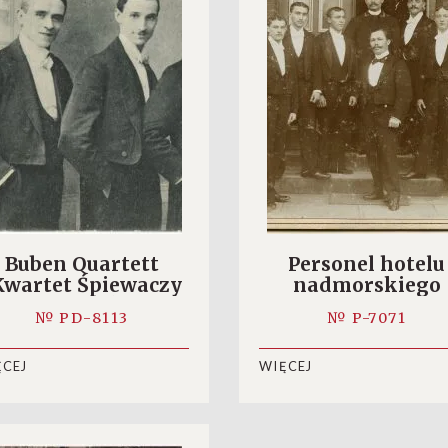
Buben Quartett
Personel hotelu
Kwartet Śpiewaczy
nadmorskiego
Chłopaków)
№ PD-8113
№ P-7071
ĘCEJ
WIĘCEJ