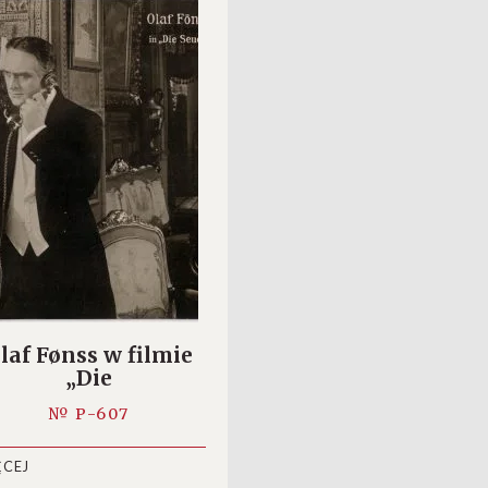
laf Fønss w filmie
„Die
euche”/”Laengen”
№ P-607
(1918)
ĘCEJ