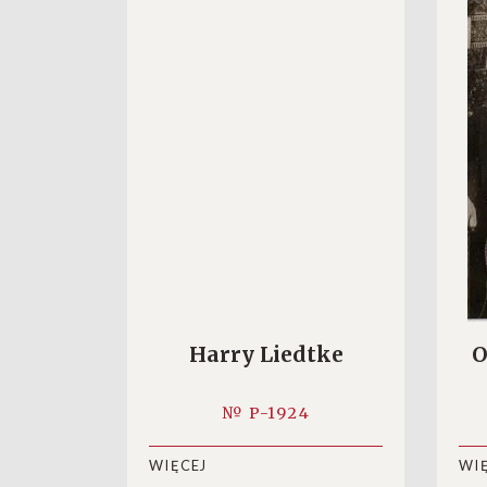
Harry Liedtke
O
S
№ P-1924
WIĘCEJ
WI