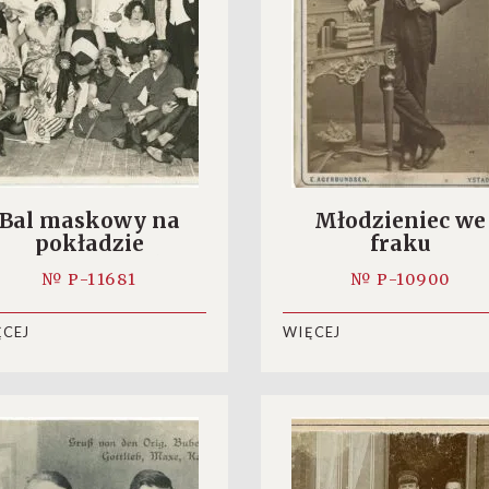
Bal maskowy na
Młodzieniec we
pokładzie
fraku
„Uszakowa” (?)
№ P-11681
№ P-10900
ĘCEJ
WIĘCEJ