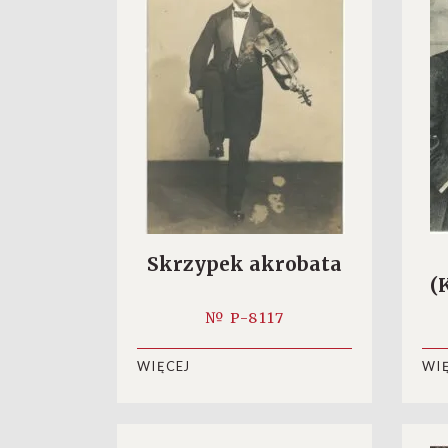
Skrzypek akrobata
(
№ P-8117
WIĘCEJ
WI