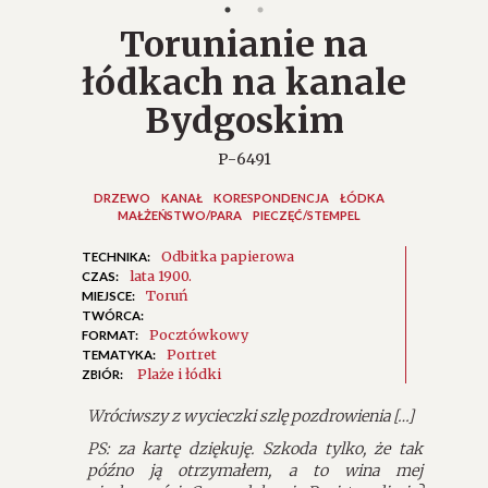
Torunianie na
łódkach na kanale
Bydgoskim
P-6491
DRZEWO
KANAŁ
KORESPONDENCJA
ŁÓDKA
MAŁŻEŃSTWO/PARA
PIECZĘĆ/STEMPEL
Odbitka papierowa
TECHNIKA:
lata 1900.
CZAS:
Toruń
MIEJSCE:
TWÓRCA:
Pocztówkowy
FORMAT:
Portret
TEMATYKA:
Plaże i łódki
ZBIÓR:
Wróciwszy z wycieczki szlę pozdrowienia […]
PS: za kartę dziękuję. Szkoda tylko, że tak
późno ją otrzymałem, a to wina mej