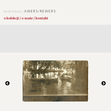
AWERS/REWERS
Jacek Dehnel /
o kolekcji / o mnie / kontakt