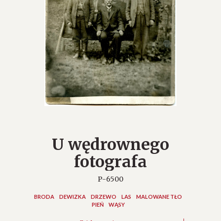
U wędrownego
fotografa
P-6500
BRODA
DEWIZKA
DRZEWO
LAS
MALOWANE TŁO
PIEŃ
WĄSY