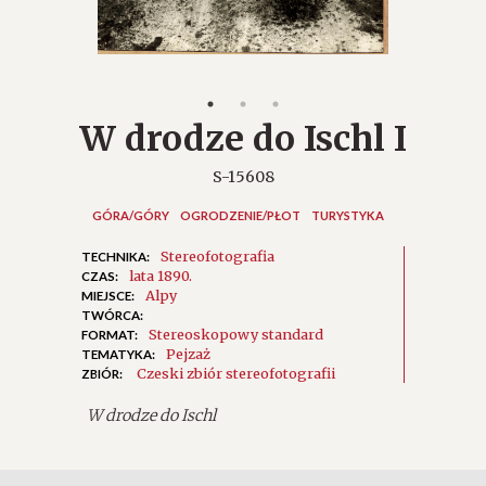
W drodze do Ischl I
S-15608
GÓRA/GÓRY
OGRODZENIE/PŁOT
TURYSTYKA
Stereofotografia
TECHNIKA:
lata 1890.
CZAS:
Alpy
MIEJSCE:
TWÓRCA:
Stereoskopowy standard
FORMAT:
Pejzaż
TEMATYKA:
Czeski zbiór stereofotografii
ZBIÓR:
W drodze do Ischl