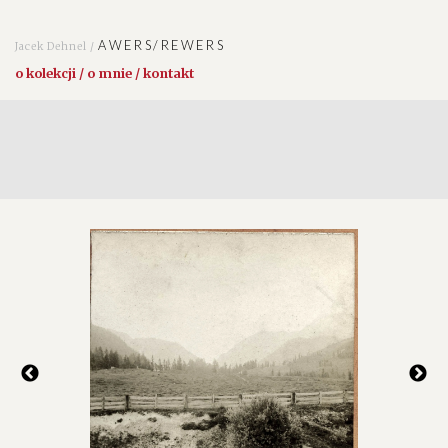
AWERS/REWERS
Jacek Dehnel /
o kolekcji / o mnie / kontakt