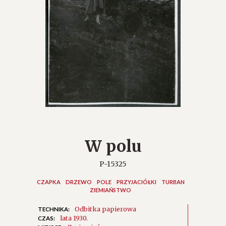
W polu
P-15325
CZAPKA
DRZEWO
POLE
PRZYJACIÓŁKI
TURBAN
ZIEMIAŃSTWO
Odbitka papierowa
TECHNIKA:
lata 1930.
CZAS: