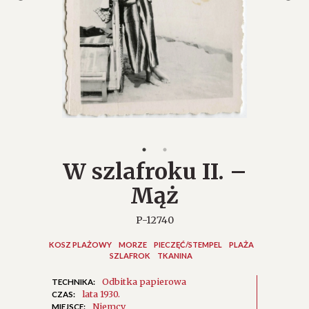
W szlafroku II. –
Mąż
P-12740
KOSZ PLAŻOWY
MORZE
PIECZĘĆ/STEMPEL
PLAŻA
SZLAFROK
TKANINA
Odbitka papierowa
TECHNIKA:
lata 1930.
CZAS:
Niemcy
MIEJSCE: