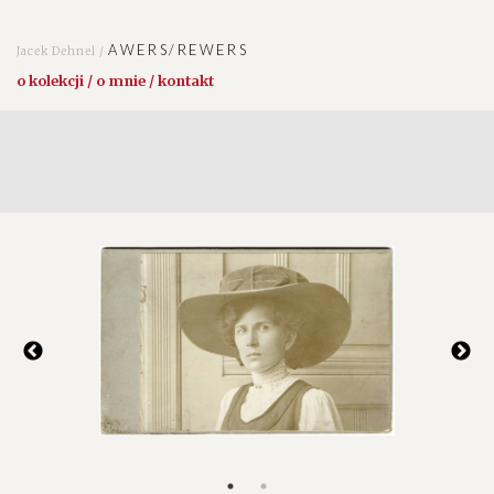
AWERS/REWERS
Jacek Dehnel /
o kolekcji / o mnie / kontakt