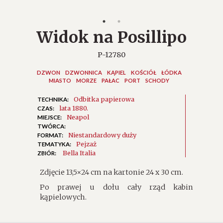
Widok na Posillipo
P-12780
DZWON
DZWONNICA
KĄPIEL
KOŚCIÓŁ
ŁÓDKA
MIASTO
MORZE
PAŁAC
PORT
SCHODY
Odbitka papierowa
TECHNIKA:
lata 1880.
CZAS:
Neapol
MIEJSCE:
TWÓRCA:
Niestandardowy duży
FORMAT:
Pejzaż
TEMATYKA:
Bella Italia
ZBIÓR:
Zdjęcie 13,5×24 cm na kartonie 24 x 30 cm.
Po prawej u dołu cały rząd kabin
kąpielowych.