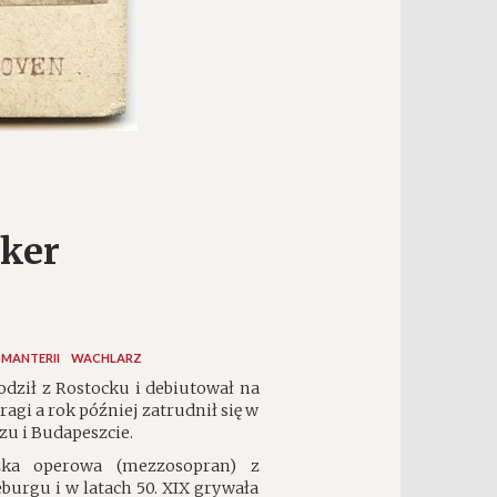
ker
MANTERII
WACHLARZ
dził z Rostocku i debiutował na
agi a rok później zatrudnił się w
zu i Budapeszcie.
czka operowa (mezzosopran) z
burgu i w latach 50. XIX grywała