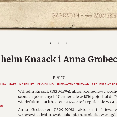
lhelm Knaack i Anna Grobec
P-9117
ZURA
HAFT
KAPELUSZ
KRYNOLINA
ŚPIEWACZKA/ŚPIEWAK
SZALEŃSTWA PAS
Wilhelm Knaack (1829-1894), aktor komediowy, pocho
scenach północnych Niemiec, ale w 1856 pojechał do Pr
wiedeńskim Carltheater. Grywał też regularnie w Gra
ng
Anna Grobecker (1829-1908), aktorka i śpiewa
Wrocławia, debiutowała jako piętnastolatka w Magde