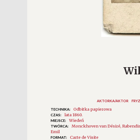
Wi
AKTORKA/AKTOR
FRY
Odbitka papierowa
TECHNIKA:
lata 1860.
CZAS:
Wiedeń
MIEJSCE:
Monckhoven van Désiré
Rabendi
TWÓRCA:
Emil
Carte de Visite
FORMAT: