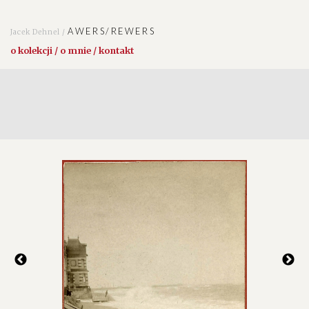
AWERS/REWERS
Jacek Dehnel /
o kolekcji / o mnie / kontakt