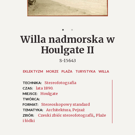
Willa nadmorska w
Houlgate II
S-15643
EKLEKTYZM
MORZE
PLAŻA
TURYSTYKA
WILLA
Stereofotografia
TECHNIKA:
lata 1890.
CZAS:
Houlgate
MIEJSCE:
TWÓRCA:
Stereoskopowy standard
FORMAT:
Architektura
Pejzaż
TEMATYKA:
Czeski zbiór stereofotografii
,
Plaże
ZBIÓR:
i łódki